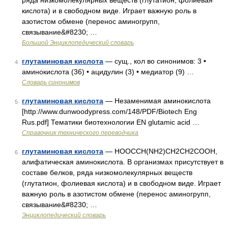
ряда низкомолекулярных веществ (глутатион, фолиевая
кислота) и в свободном виде. Играет важную роль в
азотистом обмене (перенос аминогрупп,
связывание&#8230; …
Большой Энциклопедический словарь
глутаминовая кислота
— сущ., кол во синонимов: 3 •
4
аминокислота (36) • ацидулин (3) • медиатор (9) …
Словарь синонимов
глутаминовая кислота
— Незаменимая аминокислота
5
[http://www.dunwoodypress.com/148/PDF/Biotech Eng
Rus.pdf] Тематики биотехнологии EN glutamic acid …
Справочник технического переводчика
глутаминовая кислота
— HOOCCH(NH2)CH2CH2COOH,
6
алифатическая аминокислота. В организмах присутствует в
составе белков, ряда низкомолекулярных веществ
(глутатион, фолиевая кислота) и в свободном виде. Играет
важную роль в азотистом обмене (перенос аминогрупп,
связывание&#8230; …
Энциклопедический словарь