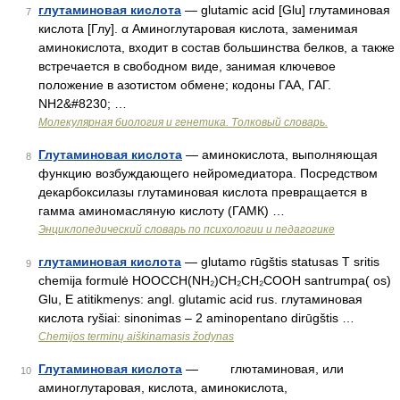
глутаминовая кислота
— glutamic acid [Glu] глутаминовая
7
кислота [Глу]. α Аминоглутаровая кислота, заменимая
аминокислота, входит в состав большинства белков, а также
встречается в свободном виде, занимая ключевое
положение в азотистом обмене; кодоны ГАА, ГАГ.
NH2&#8230; …
Молекулярная биология и генетика. Толковый словарь.
Глутаминовая кислота
— аминокислота, выполняющая
8
функцию возбуждающего нейромедиатора. Посредством
декарбоксилазы глутаминовая кислота превращается в
гамма аминомасляную кислоту (ГАМК) …
Энциклопедический словарь по психологии и педагогике
глутаминовая кислота
— glutamo rūgštis statusas T sritis
9
chemija formulė HOOCCH(NH₂)CH₂CH₂COOH santrumpa( os)
Glu, E atitikmenys: angl. glutamic acid rus. глутаминовая
кислота ryšiai: sinonimas – 2 aminopentano dirūgštis …
Chemijos terminų aiškinamasis žodynas
Глутаминовая кислота
— глютаминовая, или
10
аминоглутаровая, кислота, аминокислота,