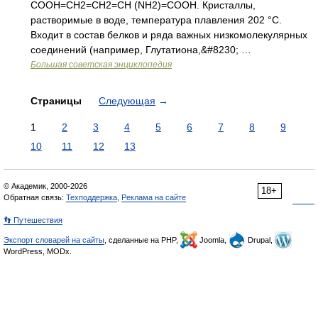
COOH=CH2=CH2=CH (NH2)=COOH. Кристаллы,
растворимые в воде, температура плавления 202 °С.
Входит в состав белков и ряда важных низкомолекулярных
соединений (например, Глутатиона,&#8230; …
Большая советская энциклопедия
Страницы
Следующая
→
1
2
3
4
5
6
7
8
9
10
11
12
13
© Академик, 2000-2026
18+
Обратная связь:
Техподдержка
,
Реклама на сайте
👣 Путешествия
Экспорт словарей на сайты
, сделанные на PHP,
Joomla,
Drupal,
WordPress, MODx.